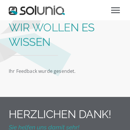
Zum
Tog
Inhalt
WIR WOLLEN ES
springen
Nav
Über soluniq
WISSEN
Unser Angebot
Jobs
Ihr Feedback wurde gesendet.
Kontaktieren Sie uns
HERZLICHEN DANK!
Sie helfen uns damit sehr!