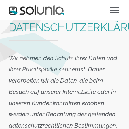
Zum
Tog
Inhalt
DATENSCHUTZERKLÄ
springen
Nav
Über soluniq
Unser Angebot
Wir nehmen den Schutz Ihrer Daten und
Jobs
Ihrer Privatsphäre sehr ernst. Daher
verarbeiten wir die Daten, die beim
Kontaktieren Sie uns
Besuch auf unserer Internetseite oder in
unseren Kundenkontakten erhoben
werden unter Beachtung der geltenden
datenschutzrechtlichen Bestimmungen.